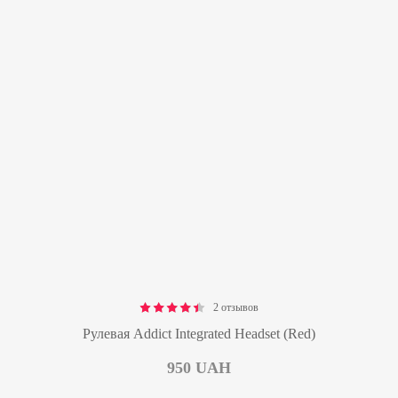
2 отзывов
Rated
4.50
out of 5
Рулевая Addict Integrated Headset (Red)
950
UAH