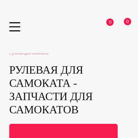
0
0
Skip
Home
Самокаты
Запчасти для самокатов
to
Рулевая для самоката
content
РУЛЕВАЯ ДЛЯ
САМОКАТА -
ЗАПЧАСТИ ДЛЯ
САМОКАТОВ