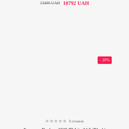
10792
UAH
13490
UAH
- 20%
0 отзывов
0.00