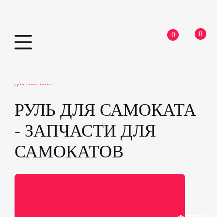
0
0
Skip
Home
Самокаты
Запчасти для самокатов
Руль
to
для самоката
content
РУЛЬ ДЛЯ САМОКАТА
- ЗАПЧАСТИ ДЛЯ
САМОКАТОВ