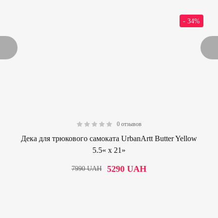
- 34%
0 отзывов
0.00
Дека для трюкового самоката UrbanArtt Butter Yellow
5.5« x 21»
5290
UAH
7990
UAH