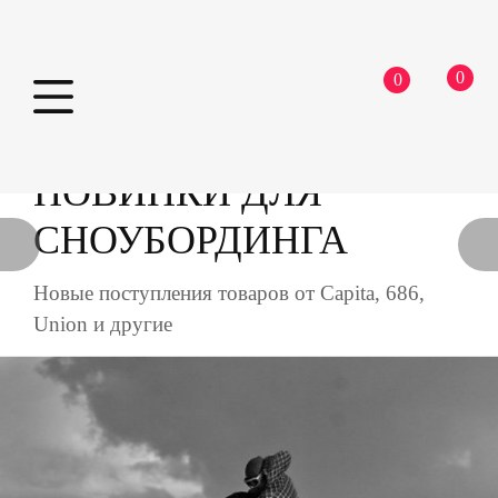
0
0
Skip
to
НОВИНКИ ДЛЯ
content
СНОУБОРДИНГА
Новые поступления товаров от Capita, 686,
Union и другие