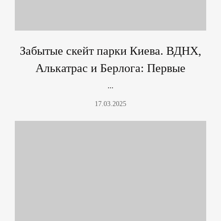
Забытые скейт парки Киева. ВДНХ,
Алькатрас и Берлога: Первые
попытки крытых скейт парков
...
17.03.2025