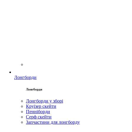
Лонгборди
Лонгборди
Лонгборди у зборі
Круїзер скейти
Пенніборди
Серф скейти
Запчастини для лонгборду