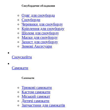
Сноубордичне обладнання
Одяг для сноуборда
Сноуборди
Черевики для сноуборду
Кріплення для сноуборду
Шолом для сноуборду
Маски для сноуборду
Захист для сноуборду
Зимові Аксесуари
Сноускейти
Самокати
Самокати
Трюкові самокати
Кастом самокати
Міський самокат
Дитячі самокати
Запчастини для самокатів