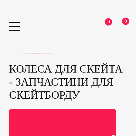
0
0
Skip
Home
Скейтборди
Запчастини для скейтборду
to
Колеса для скейта
content
КОЛЕСА ДЛЯ СКЕЙТА
- ЗАПЧАСТИНИ ДЛЯ
СКЕЙТБОРДУ