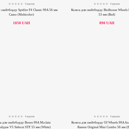
0 відгуків
0 відгуків
0.00
0.00
 скейтборду Spitfire F4 Classic 99A 56 мм
Колеса для скейтборду Birdhouse Wheels
Camo (Multicolor)
53 мм (Red)
1850
UAH
890
UAH
0 відгуків
0 відгуків
0.00
0.00
а для скейтборду Bones 99A Mcclain
Колеса для скейтборду OJ Wheels 99A Axe
alypse V5 Sidecut STF 55 мм (White)
Ramen Original Mini Combo 56 мм (B