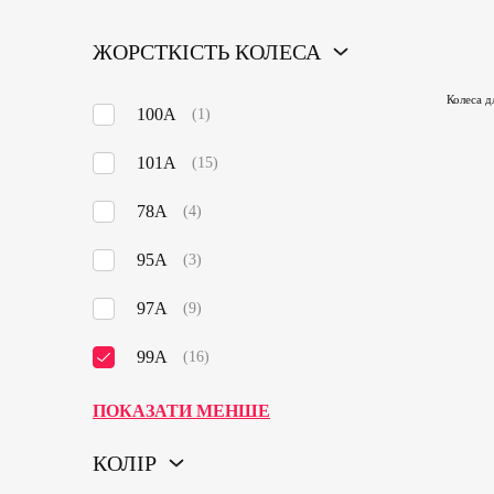
ЖОРСТКІСТЬ КОЛЕСА
Колеса д
100A
(
1
)
101А
(
15
)
78А
(
4
)
95А
(
3
)
97А
(
9
)
99А
(
16
)
ПОКАЗАТИ МЕНШЕ
КОЛІР