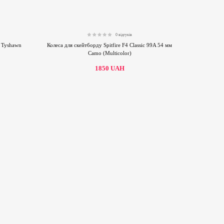
0 відгуків
0.00
c Tyshawn
Колеса для скейтборду Spitfire F4 Classic 99A 54 мм
Camo (Multicolor)
1850
UAH