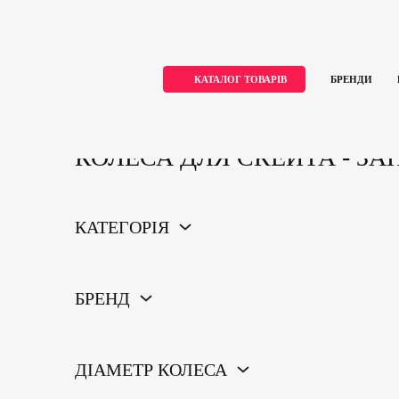
КАТАЛОГ ТОВАРІВ
БРЕНДИ
Skip
Home
Скейтборди
Запчастини для скейтборду
Колеса для скейта
to
content
КОЛЕСА ДЛЯ СКЕЙТА - З
КАТЕГОРІЯ
БРЕНД
ДІАМЕТР КОЛЕСА