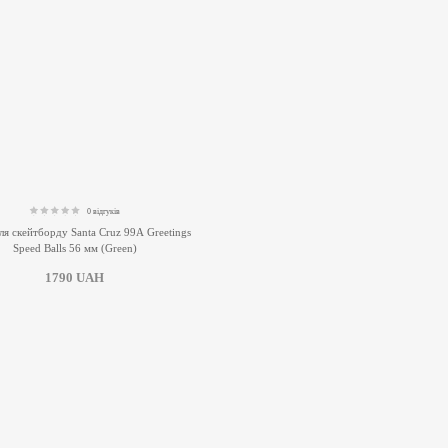
0 відгуків
0.00
ля скейтборду Santa Cruz 99А Greetings
Speed Balls 56 мм (Green)
1790
UAH