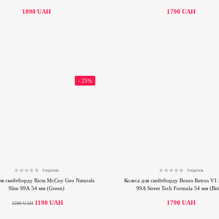
1890
UAH
1790
UAH
- 25%
0 відгуків
0 відгуків
0.00
0.00
ля скейтборду Ricta McCoy Geo Naturals
Колеса для скейтборду Bones Retros V1 
Slim 99А 54 мм (Green)
99A Street Tech Formula 54 мм (Bei
1190
UAH
1790
UAH
1590
UAH