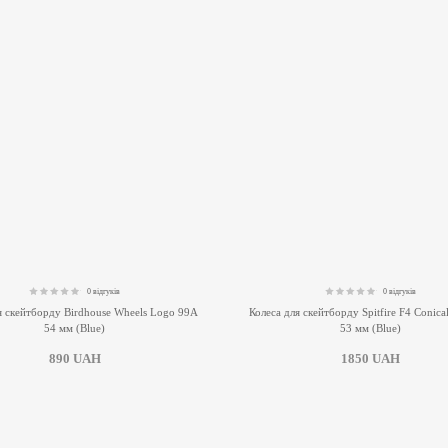
0 відгуків
0 відгуків
0.00
0.00
я скейтборду Birdhouse Wheels Logo 99А
Колеса для скейтборду Spitfire F4 Conica
54 мм (Blue)
53 мм (Blue)
890
UAH
1850
UAH