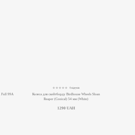
0 відгуків
0.00
l Full 99A
Колеса для скейтборду Birdhouse Wheels Sloan
Reaper (Conical) 54 мм (White)
1290
UAH