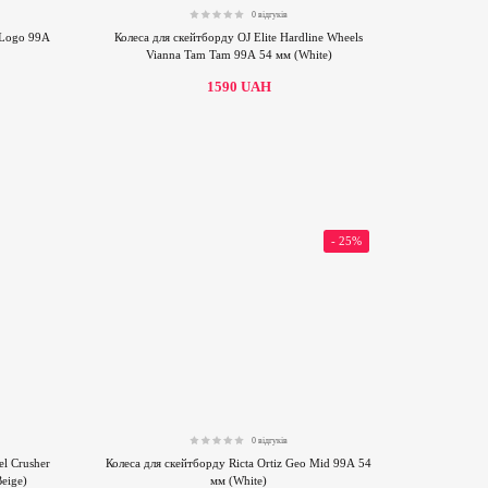
0 відгуків
0.00
 Logo 99А
Колеса для скейтборду OJ Elite Hardline Wheels
Vianna Tam Tam 99А 54 мм (White)
1590
UAH
- 25%
0 відгуків
0.00
l Crusher
Колеса для скейтборду Ricta Ortiz Geo Mid 99А 54
eige)
мм (White)