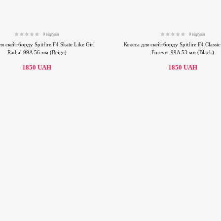
0 відгуків
0 відгуків
0.00
0.00
ля скейтборду Spitfire F4 Skate Like Girl
Колеса для скейтборду Spitfire F4 Classi
Radial 99A 56 мм (Beige)
Forever 99A 53 мм (Black)
1850
UAH
1850
UAH