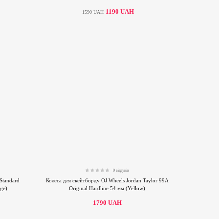
1190
UAH
1590
UAH
0 відгуків
0.00
Standard
Колеса для скейтборду OJ Wheels Jordan Taylor 99A
ge)
Original Hardline 54 мм (Yellow)
1790
UAH