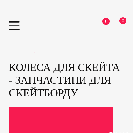
0
0
Skip
Home
Скейтборди
Запчастини для скейтборду
to
Колеса для скейта
content
КОЛЕСА ДЛЯ СКЕЙТА
- ЗАПЧАСТИНИ ДЛЯ
СКЕЙТБОРДУ