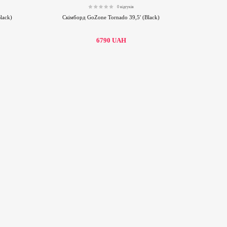
0 відгуків
0.00
lack)
Скімборд GoZone Tornado 39,5′ (Black)
6790
UAH