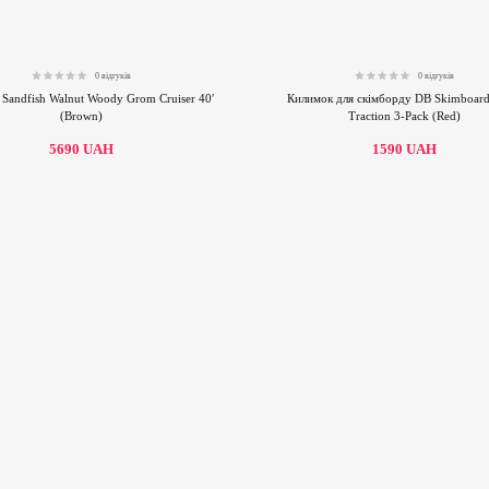
0 відгуків
0 відгуків
0.00
0.00
Sandfish Walnut Woody Grom Cruiser 40′
Килимок для скімборду DB Skimboar
(Brown)
Traction 3-Pack (Red)
5690
UAH
1590
UAH