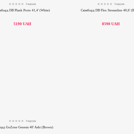
0 відгуків
0 відгуків
0.00
0.00
мборд DB Plank Proto 41,4′ (White)
Скімборд DB Flex Streamline 40,6′ (B
5190
UAH
8590
UAH
0 відгуків
0.00
орд GoZone Genesis 40′ Ashi (Brown)