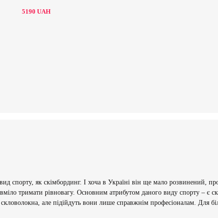
5190
UAH
ид спорту, як скімбординг. І хоча в Україні він ще мало розвинений, пр
 вміло тримати рівновагу. Основним атрибутом даного виду спорту – є ск
і скловолокна, але підійдуть вони лише справжнім професіоналам. Для бі