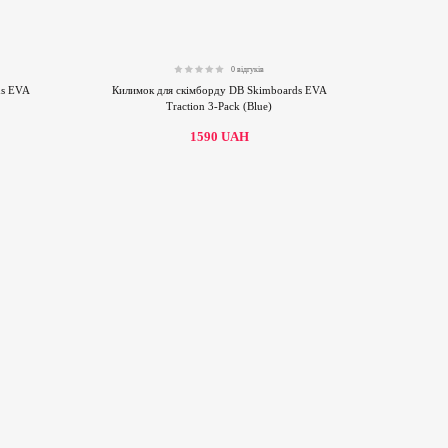
0 відгуків
0.00
ds EVA
Килимок для скімборду DB Skimboards EVA
Traction 3-Pack (Blue)
1590
UAH