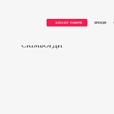
КАТАЛОГ ТОВАРІВ
БРЕНДИ
Skip
Home
Скімборди
to
content
СКІМБОРДИ