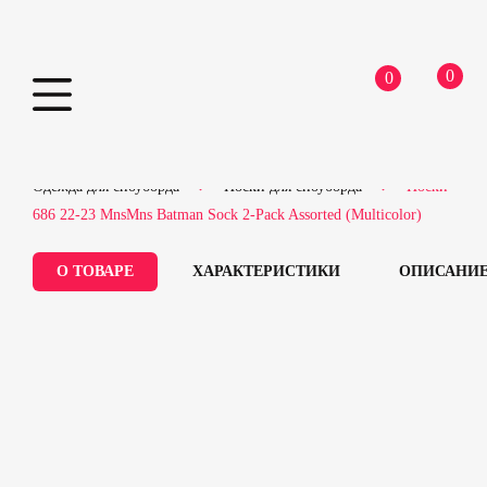
0
0
Skip
Home
Сноубордическое оборудование
to
Одежда для сноуборда
Носки для сноуборда
Носки
content
686 22-23 MnsMns Batman Sock 2-Pack Assorted (Multicolor)
О ТОВАРЕ
ХАРАКТЕРИСТИКИ
ОПИСАНИ