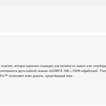
нное изделие, которое идеально подходит для катания на лыжах или сноуб
спечивается двухслойной тканью infiDRY® 10K с DWR-обработкой. Утепл
-Flo™ позволяют коже дышать, предотвращая пере...