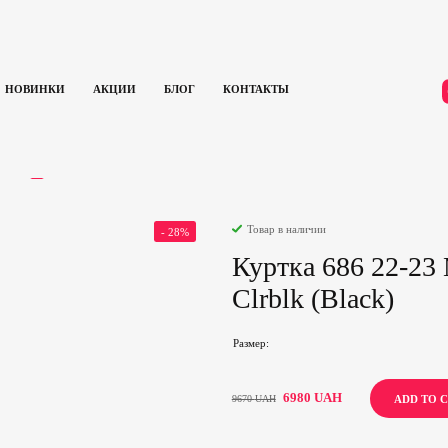
НОВИНКИ
АКЦИИ
БЛОГ
КОНТАКТЫ
и для сноуборда
Куртка 686 22-23 Mns Infinity Insulated Jacket Clrblk (Black)
ЫВЫ
0
Товар в наличии
- 28%
Куртка 686 22-23 M
Clrblk (Black)
Размер
6980
UAH
9670
UAH
ADD TO 