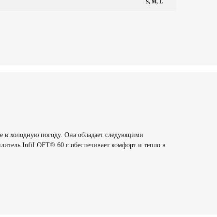
S, M, L
орде в холодную погоду. Она обладает следующими
итель InfiLOFT® 60 г обеспечивает комфорт и тепло в