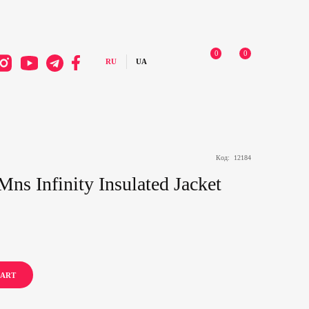
0
0
Код:
12184
ns Infinity Insulated Jacket
CART