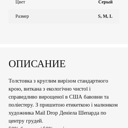
Цвет
Серый
Размер
S, M, L
ОПИСАНИЕ
Толстовка з круглим вирізом стандартного
крою, виткана з екологічно чистої і
справедливо вирощеної в США бавовни та
поліестеру. З пришитою етикеткою і малюнком
художника Mail Drop Деніела Шепарда по
центру грудей.