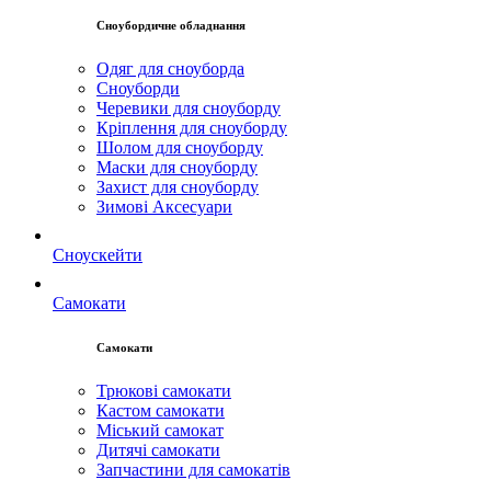
Сноубордичне обладнання
Одяг для сноуборда
Сноуборди
Черевики для сноуборду
Кріплення для сноуборду
Шолом для сноуборду
Маски для сноуборду
Захист для сноуборду
Зимові Аксесуари
Сноускейти
Самокати
Самокати
Трюкові самокати
Кастом самокати
Міський самокат
Дитячі самокати
Запчастини для самокатів