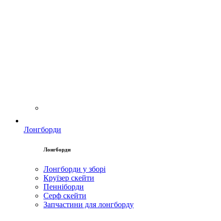
Лонгборди
Лонгборди
Лонгборди у зборі
Круїзер скейти
Пенніборди
Серф скейти
Запчастини для лонгборду