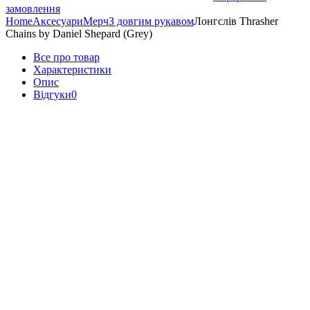
замовлення
Home
Аксесуари
Мерч
З довгим рукавом
Лонгслів Thrasher
Chains by Daniel Shepard (Grey)
Все про товар
Характеристики
Опис
Відгуки
0