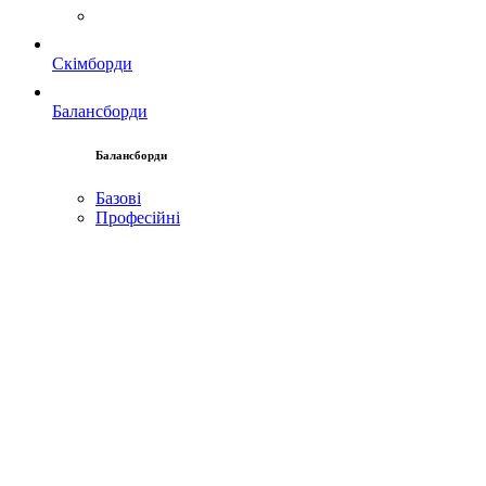
Скімборди
Балансборди
Балансборди
Базові
Професійні