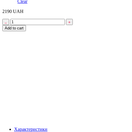
Clear
2190
UAH
Лонгслів
Thrasher
Add to cart
Chains
by
Daniel
Shepard
(Grey)
quantity
Характеристики