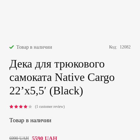
Товар в наличии
Код:
12082
Дека для трюкового
самоката Native Cargo
22’x5,5′ (Black)
(
1
customer review)
Rated
1
4.00
Товар в наличии
out of
5 based
on
5590
UAH
6990
UAH