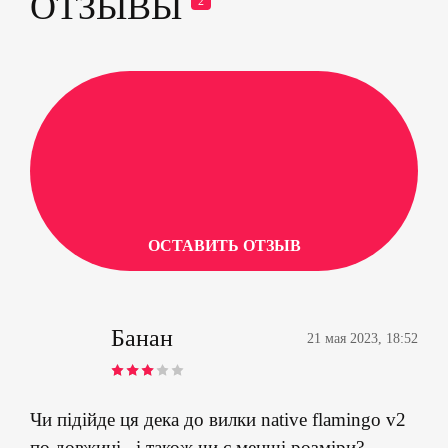
ОТЗЫВЫ
2
ОСТАВИТЬ ОТЗЫВ
Банан
21 мая 2023, 18:52
Rated
3
out
Чи підійде ця дека до вилки native flamingo v2
of 5
по довжині , і також чи є менші розміри?