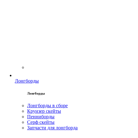
Лонгборды
Лонгборды
Лонгборды в сборе
Круизер скейты
Пенниборды
Серф скейты
Запчасти для лонгборда