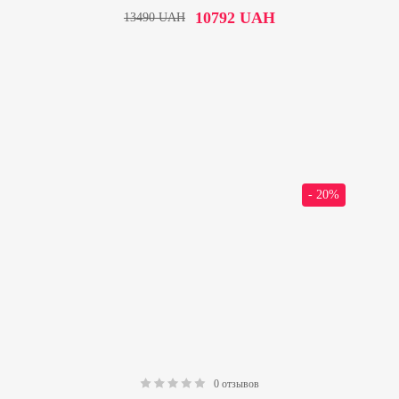
10792
UAH
13490
UAH
- 20%
0 отзывов
0.00