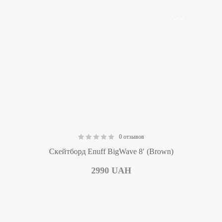
New
0 отзывов
0.00
Скейтборд Enuff BigWave 8′ (Brown)
2990
UAH