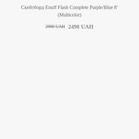
0.00
Скейтборд Enuff Flash Complete Purple/Blue 8′
(Multicolor)
2490
UAH
2990
UAH
New