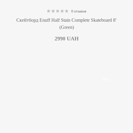
0 отзывов
0.00
Скейтборд Enuff Half Stain Complete Skateboard 8′
(Green)
2990
UAH
New