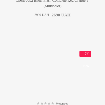
Скейтборд Enuff Flash Complete Red/Orange 8′
(Multicolor)
2690
UAH
2990
UAH
- 17%
New
0 отзывов