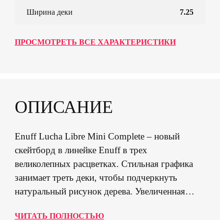
Ширина деки
7.25
ПРОСМОТРЕТЬ ВСЕ ХАРАКТЕРИСТИКИ
ОПИСАНИЕ
Enuff Lucha Libre Mini Complete – новый
скейтборд в линейке Enuff в трех
великолепных расцветках. Стильная графика
занимает треть деки, чтобы подчеркнуть
натуральный рисунок дерева. Увеличенная
дека, эксклюзивная широкая подвеска Decade и
ЧИТАТЬ ПОЛНОСТЬЮ
жёсткие колёса обеспечивают стабильность,