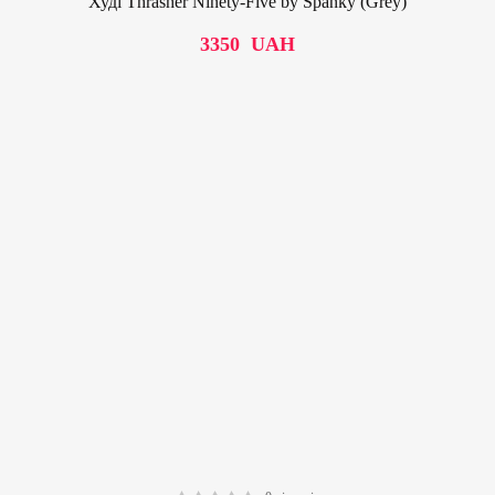
Худі Thrasher Ninety-Five by Spanky (Grey)
3350
UAH