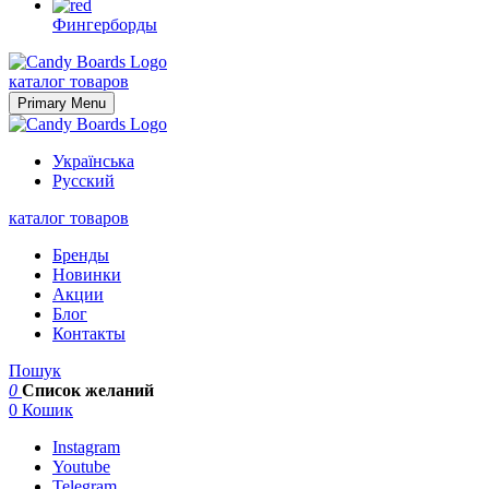
Фингерборды
Skip
to
каталог товаров
content
Primary Menu
Українська
Русский
каталог товаров
Бренды
Новинки
Акции
Блог
Контакты
Пошук
0
Список желаний
0
Кошик
Instagram
Youtube
Telegram