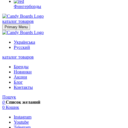
Фингерборды
Skip
to
каталог товаров
content
Primary Menu
Українська
Русский
каталог товаров
Бренды
Новинки
Акции
Блог
Контакты
Пошук
0
Список желаний
0
Кошик
Instagram
Youtube
Telegram