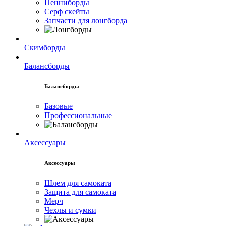
Пенниборды
Серф скейты
Запчасти для лонгборда
Скимборды
Балансборды
Балансборды
Базовые
Профессиональные
Аксессуары
Аксессуары
Шлем для самоката
Защита для самоката
Мерч
Чехлы и сумки