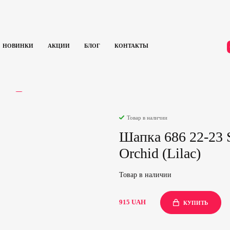
НОВИНКИ
АКЦИИ
БЛОГ
КОНТАКТЫ
и для сноуборда
Шапка 686 22-23 Standard Roll Up Beanie Dusty Orchid (Lilac)
ЫВЫ
0
Товар в наличии
Шапка 686 22-23 S
Orchid (Lilac)
Товар в наличии
915
UAH
КУПИТЬ