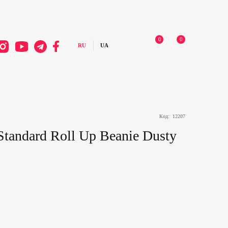
0
0
Код:
12207
tandard Roll Up Beanie Dusty