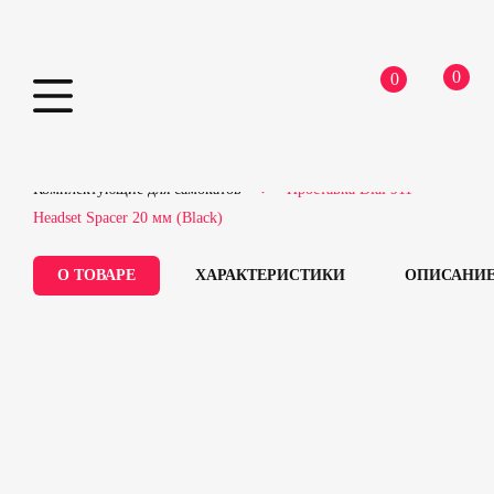
0
0
Skip
Home
Самокаты
Запчасти для самокатов
to
Комплектующие для самокатов
Проставка Dial 911
content
Headset Spacer 20 мм (Black)
О ТОВАРЕ
ХАРАКТЕРИСТИКИ
ОПИСАНИ