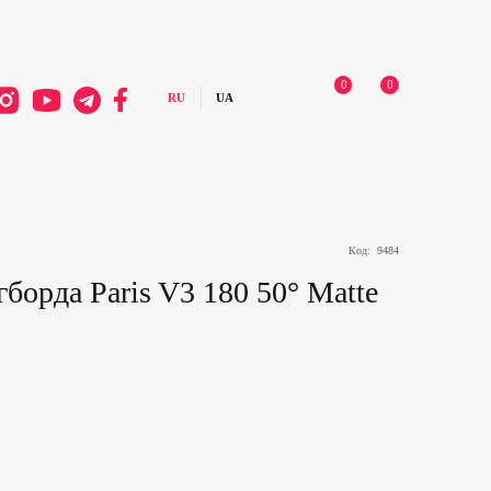
0
0
Код:
9484
борда Paris V3 180 50° Matte