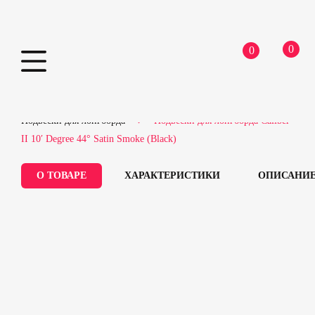
0
0
Skip
Home
Лонгборды
Запчасти для лонгборда
to
Подвески для лонгборда
Подвески для лонгборда Caliber
content
II 10′ Degree 44° Satin Smoke (Black)
О ТОВАРЕ
ХАРАКТЕРИСТИКИ
ОПИСАНИ