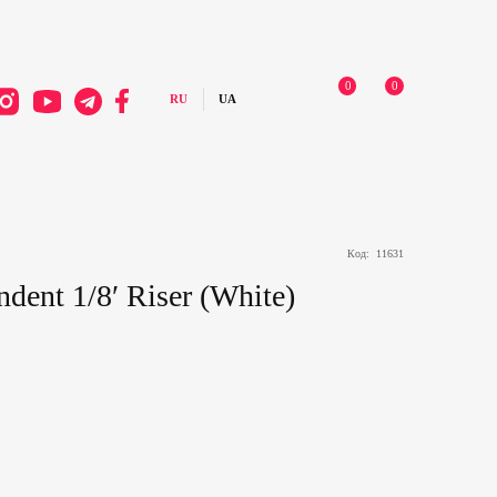
0
0
Код:
11631
dent 1/8′ Riser (White)