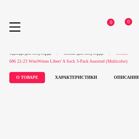
0
0
Skip
Home
Сноубордическое оборудование
to
Одежда для сноуборда
Носки для сноуборда
Носки
content
686 22-23 WmsWmns Libert’A Sock 3-Pack Assorted (Multicolor)
О ТОВАРЕ
ХАРАКТЕРИСТИКИ
ОПИСАНИ