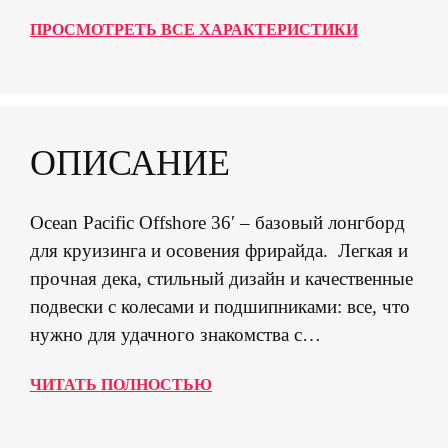
ПРОСМОТРЕТЬ ВСЕ ХАРАКТЕРИСТИКИ
ОПИСАНИЕ
Ocean Pacific Offshore 36′ – базовый лонгборд
для круизинга и осовения фрирайда. Легкая и
прочная дека, стильный дизайн и качественные
подвески с колесами и подшипниками: все, что
нужно для удачного знакомства с
лонгбордингом! Характеристики: Дэка: 8 слоев
ЧИТАТЬ ПОЛНОСТЬЮ
клёна 36 х 9 дюймов, легкий конкейв. Форма:
Drop-trough, Twin-tip. Подвески: 180 мм с
реверсивным кингпином. Колеса: 70 х 51 мм,