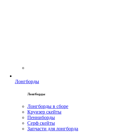
Лонгборды
Лонгборды
Лонгборды в сборе
Круизер скейты
Пенниборды
Серф скейты
Запчасти для лонгборда