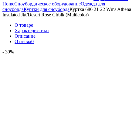
Home
Сноубордическое оборудование
Одежда для
сноуборда
Куртки для сноуборда
Куртка 686 21-22 Wms Athena
Insulated Jkt/Desert Rose Clrblk (Multicolor)
О товаре
Характеристики
Описание
Отзывы
0
- 39%