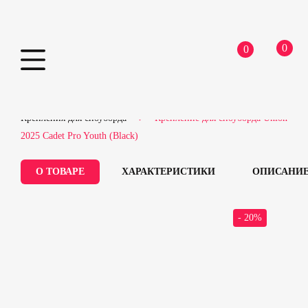
0
0
Skip
Home
Сноубордическое оборудование
to
Крепления для сноуборда
Крепление для сноуборда Union
content
2025 Cadet Pro Youth (Black)
О ТОВАРЕ
ХАРАКТЕРИСТИКИ
ОПИСАНИ
- 20%