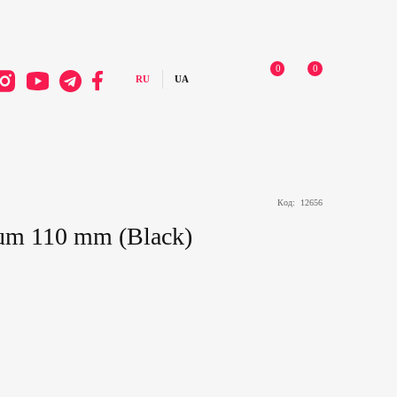
0
0
Код:
12656
um 110 mm (Black)