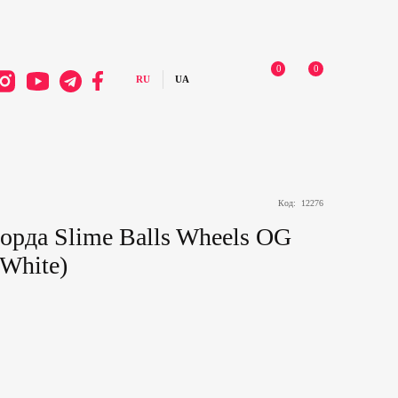
0
0
Код:
12276
орда Slime Balls Wheels OG
White)