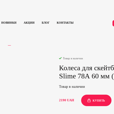
НОВИНКИ
АКЦИИ
БЛОГ
КОНТАКТЫ
Колеса для скейтборда Slime Balls Wheels OG Slime 78А 60 мм (White)
ЫВЫ
0
Товар в наличии
Колеса для скейтб
Slime 78А 60 мм (
Товар в наличии
2190
UAH
КУПИТЬ