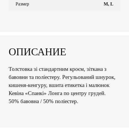
Размер
M, L
ОПИСАНИЕ
Толстовка зі стандартним кроєм, зіткана з
бавовни та поліестеру. Регульований шнурок,
кишеня-кенгуру, вшита етикетка і малюнок
Кевіна «Спанкі» Лонга по центру грудей.
50% бавовна / 50% поліестер.