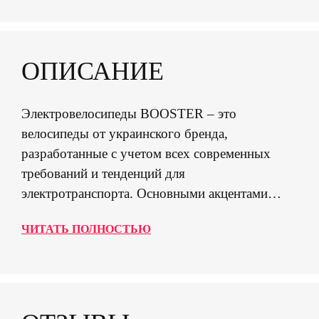
ОПИСАНИЕ
Электровелосипеды BOOSTER – это
велосипеды от украинского бренда,
разработанные с учетом всех современных
требований и тенденций для
электротранспорта. Основными акцентами
BOOSTER Bikes являются доступность,
ЧИТАТЬ ПОЛНОСТЬЮ
простые и надежные технологии, комфорт и
лаконичный дизайн. Модельная линейка
электровелосипедов 2025 года оснащена двумя
типами двигателей: 350 и 500 Ватт
долговечными и выносливыми батареями Li-