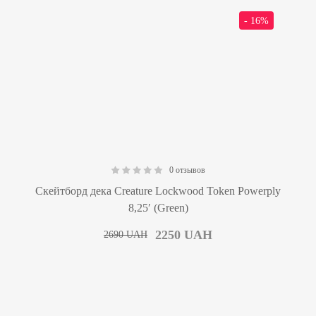
- 16%
0 отзывов
0.00
Скейтборд дека Creature Lockwood Token Powerply
8,25′ (Green)
2250
UAH
2690
UAH