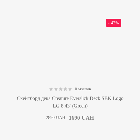
- 42%
0 отзывов
0.00
Скейтборд дека Creature Everslick Deck SBK Logo
LG 8,43′ (Green)
1690
UAH
2890
UAH