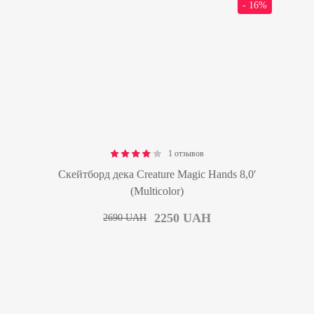
- 16%
1 отзывов
Rated
4.00
out of 5
Скейтборд дека Creature Magic Hands 8,0′
(Multicolor)
2250
UAH
2690
UAH