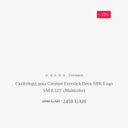
- 15%
0 отзывов
0.00
Скейтборд дека Creature Everslick Deck SBK Logo
SM 8,125′ (Multicolor)
2450
UAH
2890
UAH