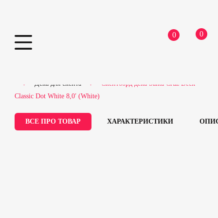
0
0
Skip
Home
Скейтборди
Запчастини для скейтборду
to
Дека для скейта
Скейтборд дека Santa Cruz Deck
content
Classic Dot White 8,0′ (White)
ВСЕ ПРО ТОВАР
ХАРАКТЕРИСТИКИ
ОПИ