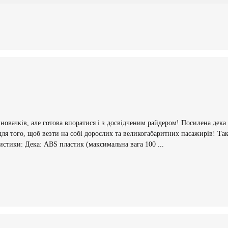
 новачків, але готова впоратися і з досвідченим райдером! Посилена дек
для того, щоб везти на собі дорослих та великогабаритних пасажирів! Т
стики: Дека: ABS пластик (максимальна вага 100 ...