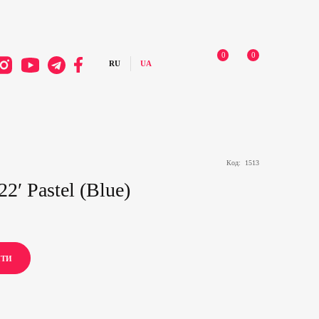
0
0
Код:
1513
2′ Pastel (Blue)
ИТИ