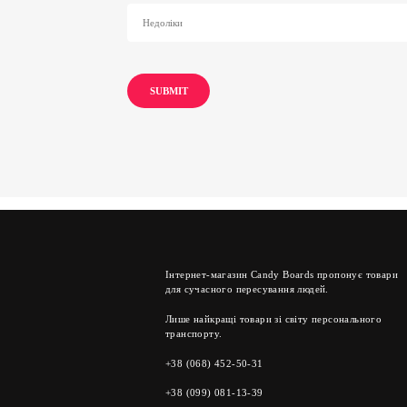
Інтернет-магазин Candy Boards пропонує товари
для сучасного пересування людей.
Лише найкращі товари зі світу персонального
транспорту.
+38 (068) 452-50-31
+38 (099) 081-13-39