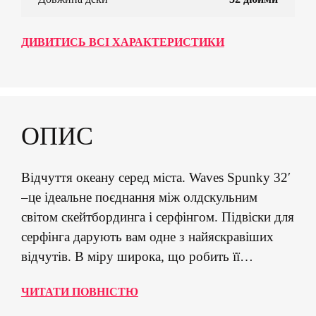
ДИВИТИСЬ ВСІ ХАРАКТЕРИСТИКИ
ОПИС
Відчуття океану серед міста. Waves Spunky 32′
–це ідеальне поєднання між олдскульним
світом скейтбординга і серфінгом. Підвіски для
серфінга дарують вам одне з найяскравіших
відчутів. В міру широка, що робить її
стабільною та комфортною на високих
ЧИТАТИ ПОВНІСТЮ
швидкостях та під час критичних маневрів.
Дека має глибоко увігнутий рокер та приємний