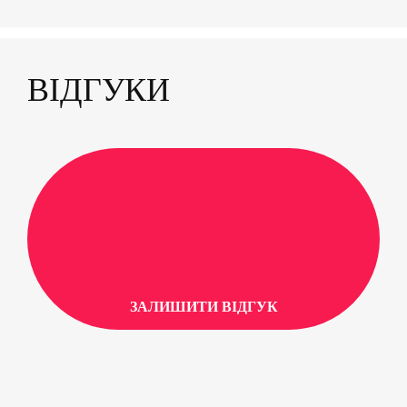
хвіст для кращого зчеплення та контролю над
крутими поворотами. Особливості З довжиною
32 дюйми він все ще дуже к...
ВІДГУКИ
ЗАЛИШИТИ ВІДГУК