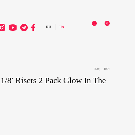
0
0
Код:
11094
/8′ Risers 2 Pack Glow In The