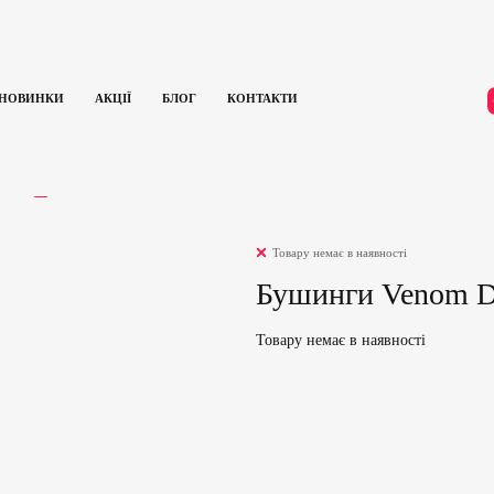
НОВИНКИ
АКЦІЇ
БЛОГ
КОНТАКТИ
Бушинги Venom Downhill Bushings 93А (Green)
ГУКИ
0
Товару немає в наявності
Бушинги Venom Do
Товару немає в наявності