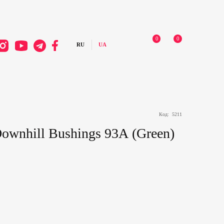
0
0
Код:
5211
wnhill Bushings 93А (Green)