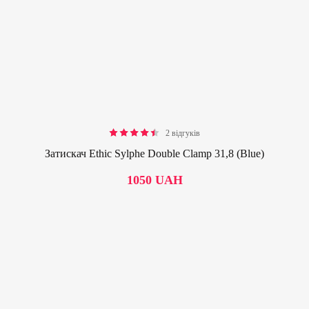
2 відгуків
Rated
4.50
out of 5
Затискач Ethic Sylphe Double Clamp 31,8 (Blue)
1050
UAH