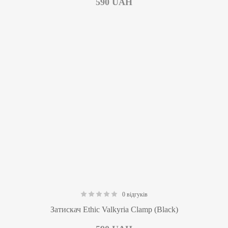
590
UAH
0 відгуків
0.00
Затискач Ethic Valkyria Clamp (Black)