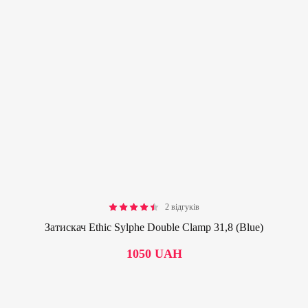
2 відгуків
Rated
4.50
out of 5
Затискач Ethic Sylphe Double Clamp 31,8 (Blue)
1050
UAH