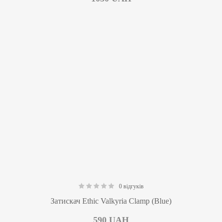
0 відгуків
0.00
Затискач Ethic Valkyria Clamp (Blue)
590
UAH