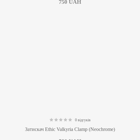
750
UAH
0 відгуків
0.00
Затискач Ethic Valkyria Clamp (Neochrome)