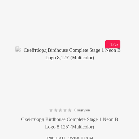
- 12%
0 відгуків
0.00
Скейтборд Birdhouse Complete Stage 1 Neon B
Logo 8,125′ (Multicolor)
2890
UAH
3290
UAH