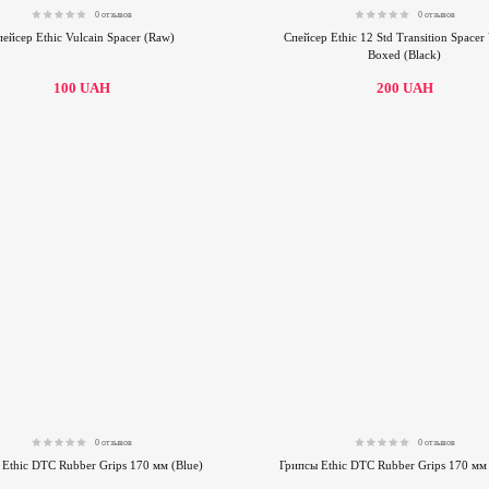
0 отзывов
0 отзывов
0.00
0.00
ейсер Ethic Vulcain Spacer (Raw)
Спейсер Ethic 12 Std Transition Spacer
Boxed (Black)
100
UAH
200
UAH
0 отзывов
0 отзывов
0.00
0.00
Ethic DTC Rubber Grips 170 мм (Blue)
Грипсы Ethic DTC Rubber Grips 170 мм