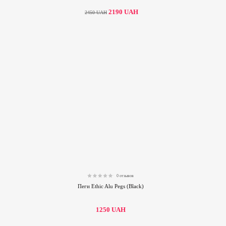
2190
UAH
2450
UAH
0 отзывов
0.00
Пеги Ethic Alu Pegs (Black)
1250
UAH