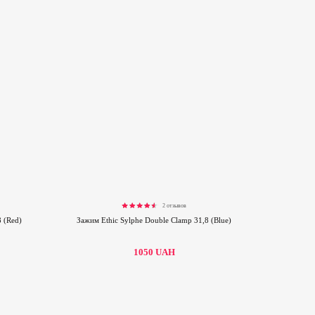
2 отзывов
Rated
4.50
out of 5
8 (Red)
Зажим Ethic Sylphe Double Clamp 31,8 (Blue)
1050
UAH