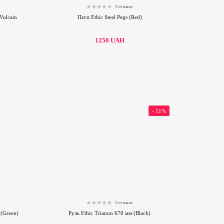
0 отзывов
0.00
 Vulcain
Пеги Ethic Steel Pegs (Red)
1250
UAH
- 11%
0 отзывов
0.00
 (Green)
Руль Ethic Trianon 670 мм (Black)