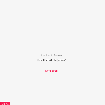
0 отзывов
0.00
Пеги Ethic Alu Pegs (Raw)
1250
UAH
- 35%