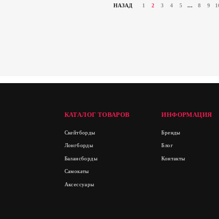
НАЗАД
1
2
3
4
5
…
8
9
1
КАТАЛОГ ТОВАРОВ
ИНФОРМАЦИЯ
Скейтборды
Бренды
Лонгборды
Блог
Балансборды
Контакты
Самокаты
Аксессуары