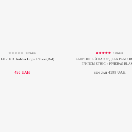
0 отзывов
7 отзывов
0.00
Rated
5.00
out
of 5
 Ethic DTC Rubber Grips 170 мм (Red)
АКЦИОННЫЙ НАБОР ДЕКА PANDORA
ГРИПСЫ ETHIC + РУЛЕВАЯ BLA
490
UAH
4199
UAH
6500
UAH