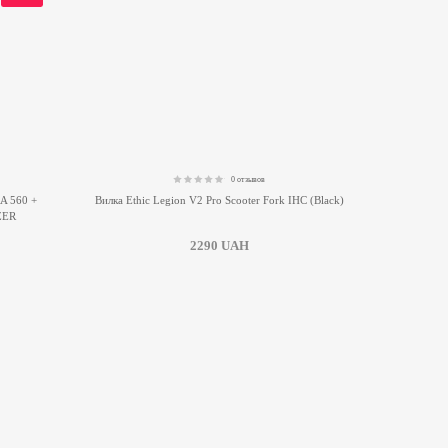
0 отзывов
0.00
 560 +
Вилка Ethic Legion V2 Pro Scooter Fork IHC (Black)
ZER
2290
UAH