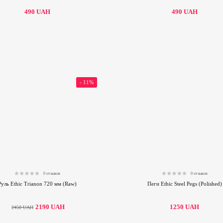
490
UAH
490
UAH
- 11%
0 отзывов
0 отзывов
0.00
0.00
Руль Ethic Trianon 720 мм (Raw)
Пеги Ethic Steel Pegs (Polished)
2190
UAH
1250
UAH
2450
UAH