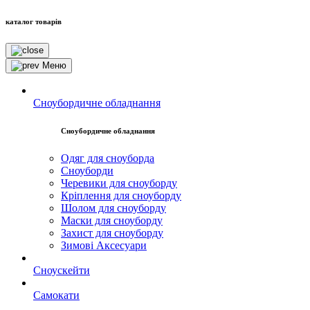
каталог товарів
Меню
Сноубордичне обладнання
Сноубордичне обладнання
Одяг для сноуборда
Сноуборди
Черевики для сноуборду
Кріплення для сноуборду
Шолом для сноуборду
Маски для сноуборду
Захист для сноуборду
Зимові Аксесуари
Сноускейти
Самокати