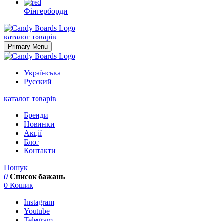
Фінгерборди
Skip
to
каталог товарів
content
Primary Menu
Українська
Русский
каталог товарів
Бренди
Новинки
Акції
Блог
Контакти
Пошук
0
Список бажань
0
Кошик
Instagram
Youtube
Telegram