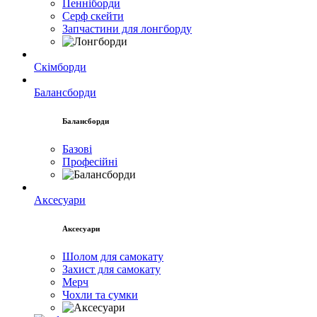
Пенніборди
Серф скейти
Запчастини для лонгборду
Скімборди
Балансборди
Балансборди
Базові
Професійні
Аксесуари
Аксесуари
Шолом для самокату
Захист для самокату
Мерч
Чохли та сумки