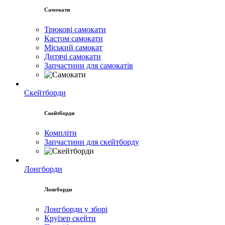
Самокати
Трюкові самокати
Кастом самокати
Міський самокат
Дитячі самокати
Запчастини для самокатів
Скейтборди
Скейтборди
Компліти
Запчастини для скейтборду
Лонгборди
Лонгборди
Лонгборди у зборі
Круїзер скейти