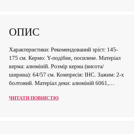
ОПИС
Характеристики: Рекомендований зріст: 145-
175 см. Кермо: Y-подібне, посилене. Матеріал
керма: алюміній. Розмір керма (висота/
ширина): 64/57 см. Компресія: IHC. Зажим: 2-х
болтовий. Матеріал деки: алюміній 6061,
загартування Т6. Розмір робочої поверхні
ЧИТАТИ ПОВНІСТЮ
деки: 33 х 12 см. Довжина самоката: 68 см.
Вилка: IHC, сталева. Колеса: 110 мм,
алюмінієвий сердечник. Матеріал колес:
поліуретан, жорсткість 88А. Підшипники:
Abec-9. Гальмо: флекс. Вага: 3,2 кг. Макси...