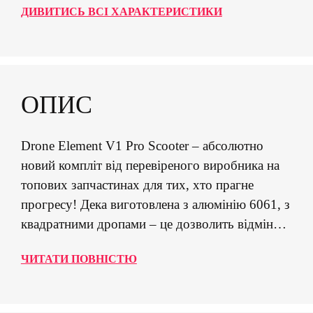
ДИВИТИСЬ ВСІ ХАРАКТЕРИСТИКИ
ОПИС
Drone Element V1 Pro Scooter – абсолютно
новий компліт від перевіреного виробника на
топових запчастинах для тих, хто прагне
прогресу! Дека виготовлена з алюмінію 6061, з
квадратними дропами – це дозволить відмінно
ковзати по трубах у парку та по гранітних
ЧИТАТИ ПОВНІСТЮ
гранях у стріті. Дека має невеликі габарити (50
х 12 см), що робить цей скут дуже маневреним
(особливо, коли хочеш всадити 4 віпи), а