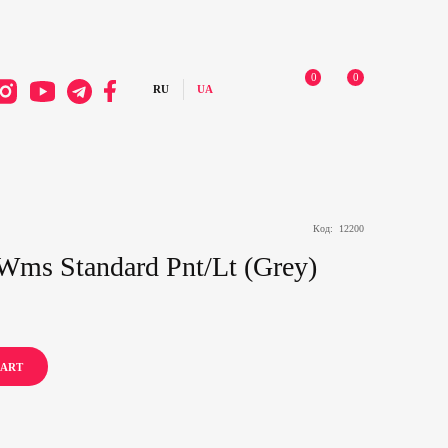
0
0
Код:
12200
ms Standard Pnt/Lt (Grey)
CART