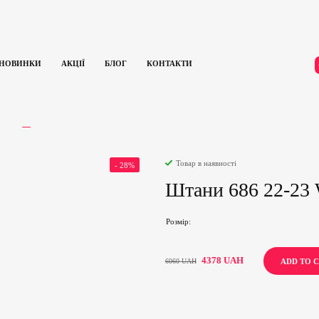
НОВИНКИ
АКЦІЇ
БЛОГ
КОНТАКТИ
ноуборду
Штани 686 22-23 Wms Standard Pnt/Lt (Grey)
ГУКИ
0
Товар в наявності
- 28%
Штани 686 22-23 W
Розмір
4378
UAH
6060
UAH
ADD TO 