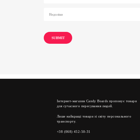
Інтернет-магазин Candy Boards пропонує товари
для сучасного пересування людей.
Лише найкращі товари зі світу персонального
транспорту.
+38 (068) 452-50-31