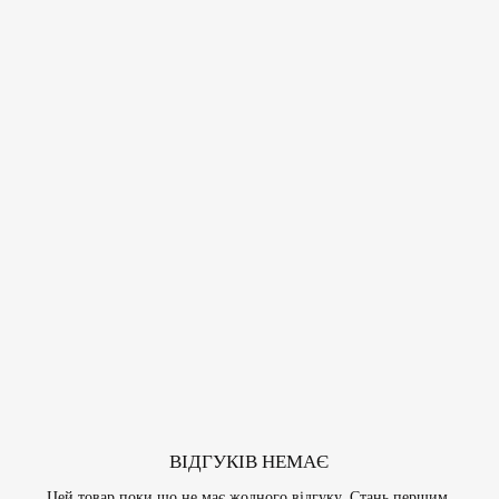
ВІДГУКІВ НЕМАЄ
Цей товар поки що не має жодного відгуку. Стань першим,