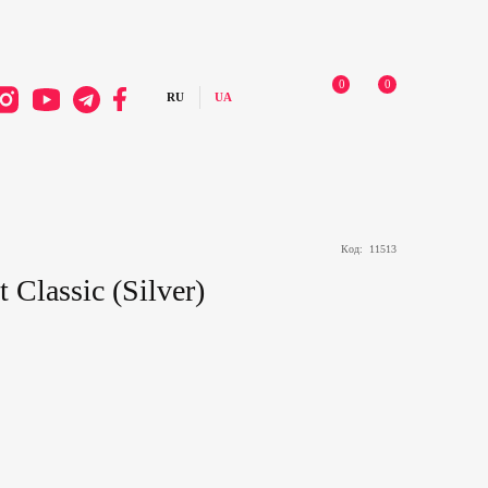
0
0
Код:
11513
 Classic (Silver)