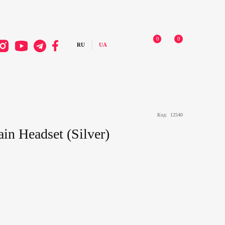
0
0
Код:
12540
in Headset (Silver)